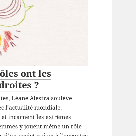
ôles ont les
roites ?
tes, Léane Alestra soulève
c l’actualité mondiale.
et incarnent les extrêmes
 femmes y jouent même un rôle
 d’un projet qui va à l’encontre