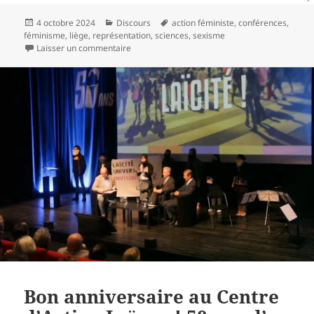
4 octobre 2024
Discours
action féministe
,
conférences
,
féminisme
,
liège
,
représentation
,
sciences
,
sexisme
Laisser un commentaire
Bon anniversaire au Centre