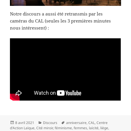
Notre discours a aussi été retransmis par les
caméras du CAL (seules les 3 premières minutes
nous intéressent) :
Publié
Catégories
Mots-
8 avril 2021
Discours
anniversaire
,
CAL
,
Centre
le
clés
d'Action Laïque
,
Cité miroir
,
féminisme
,
femmes
,
laïcité
,
liège
,