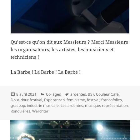
Qu’est-ce qu’on dit aux Messieurs ? Merci Messieurs
les organisateurs, les artistes, les musiciens et
techniciens !
La Barbe ! La Barbe ! La Barbe !
Publié
Catégories
Mots-
8 avril 2021
Collages
ardentes
,
BSF
,
Couleur Café
,
le
clés
Dour
,
dour festival
,
Esperanzah
,
féminisme
,
festival
,
francofolies
,
graspop
,
industrie musicale
,
Les ardentes
,
musique
,
représentation
,
Ronquières
,
Werchter