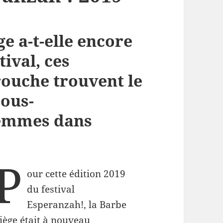
e a-t-elle encore
ival, ces
rouche trouvent le
sous-
femmes dans
P
our cette édition 2019
du festival
Esperanzah!, la Barbe
iège était à nouveau