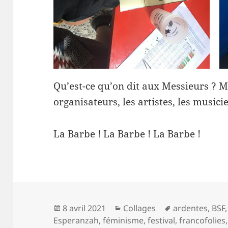
Qu’est-ce qu’on dit aux Messieurs ? M
organisateurs, les artistes, les musicie
La Barbe ! La Barbe ! La Barbe !
Publié
Catégories
Mots-
8 avril 2021
Collages
ardentes
,
BSF
le
clés
Esperanzah
,
féminisme
,
festival
,
francofolies