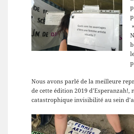
p
p
»
N
b
l
p
Nous avons parlé de la meilleure rep
de cette édition 2019 d’Esperanzah!, 
catastrophique invisibilité au sein d’