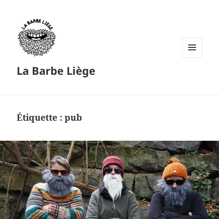
MENU
La Barbe Liège
ET
WIDGETS
Étiquette :
pub