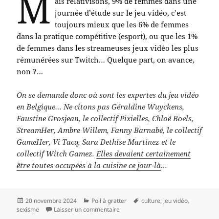
M
ais relativisons, 9% de femmes dans une
journée d’étude sur le jeu vidéo, c’est
toujours mieux que les 6% de femmes
dans la pratique compétitive (esport), ou que les 1%
de femmes dans les streameuses jeux vidéo les plus
rémunérées sur Twitch… Quelque part, on avance,
non ?…
On se demande donc où sont les expertes du jeu vidéo
en Belgique… Ne citons pas Géraldine Wuyckens,
Faustine Grosjean, le collectif Pixielles, Chloé Boels,
StreamHer, Ambre Willem, Fanny Barnabé, le collectif
GameHer, Vi Tacq, Sara Dethise Martinez et le
collectif Witch Gamez.
Elles devaient certainement
être toutes occupées à la cuisine ce jour-là
…
20 novembre 2024
Poil à gratter
culture
,
jeu vidéo
,
sexisme
Laisser un commentaire