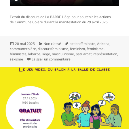
Extrait du discours de LA BARBE Liège pour soutenir les actions
de Commune Colère durant la manifestation du 29 avril 2025
20 mai 2025
Non classé
action féministe
,
Arizona
,
communecolère
,
discoursfeminisme
,
feminism
,
féminisme
,
féministes
,
labarbe
,
liège
,
masculinisme
,
patriarcat
,
représentation
,
sexisme
Laisser un commentaire