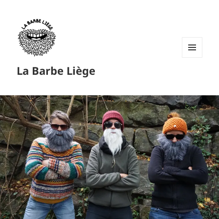
MENU
La Barbe Liège
ET
WIDGETS