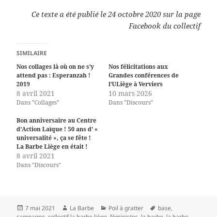
Ce texte a été publié
le 24 octobre 2020
sur la page
Facebook du collectif
SIMILAIRE
Nos collages là où on ne s’y
Nos félicitations aux
attend pas : Esperanzah !
Grandes conférences de
2019
l’ULiège à Verviers
8 avril 2021
10 mars 2026
Dans "Collages"
Dans "Discours"
Bon anniversaire au Centre
d’Action Laïque ! 50 ans d’ «
universalité », ça se fête !
La Barbe Liège en était !
8 avril 2021
Dans "Discours"
Publié
Auteur
Catégories
Mots-
7 mai 2021
La Barbe
Poil à gratter
base
,
le
clés
campagne
,
collectif la barbe liège
,
féministes
,
la barbe
,
la barbe