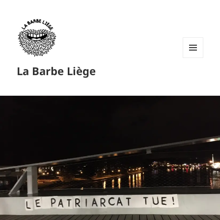
MENU
La Barbe Liège
ET
WIDGETS